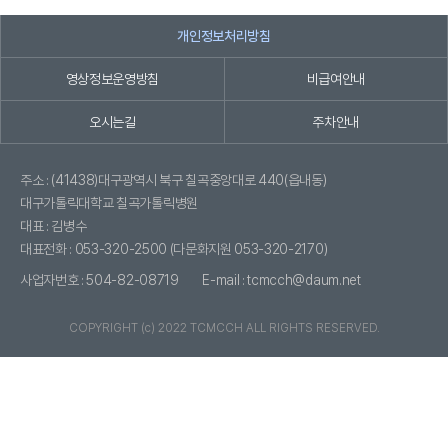
개인정보처리방침
영상정보운영방침
비급여안내
오시는길
주차안내
주소 : (41438)대구광역시 북구 칠곡중앙대로 440(읍내동)
대구가톨릭대학교 칠곡가톨릭병원
대표 : 김병수
대표전화 :
053-320-2500
(다문화지원 053-320-2170)
사업자번호 : 504-82-08719
E-mail : tcmcch@daum.net
COPYRIGHT (c) 2022 TCMCCH ALL RIGHTS RESERVED.