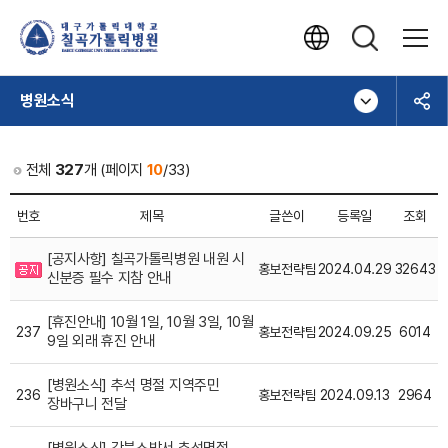
병원소식
전체
327
개 (페이지
10
/33)
번호
제목
글쓴이
등록일
조회
[공지사항] 칠곡가톨릭병원 내원 시
홍보전략팀
2024.04.29
32643
신분증 필수 지참 안내
[휴진안내] 10월 1일, 10월 3일, 10월
237
홍보전략팀
2024.09.25
6014
9일 외래 휴진 안내
[병원소식] 추석 명절 지역주민
236
홍보전략팀
2024.09.13
2964
장바구니 전달