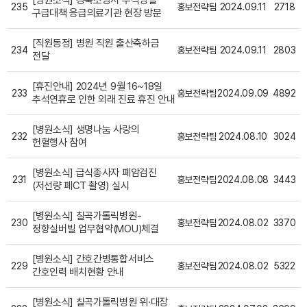
[병원소식] 강북소방서 추석명절
235
홍보전략팀
2024.09.11
2718
구급대책 응급의료기관 현장 방문
[직원동정] 병원 직원 출산축하금
234
홍보전략팀
2024.09.11
2803
전달
[휴진안내] 2024년 9월 16~18일
233
홍보전략팀
2024.09.09
4892
추석연휴로 인한 외래 진료 휴진 안내
[병원소식] 생명나눔 사랑의
232
홍보전략팀
2024.08.10
3024
헌혈행사 참여
[병원소식] 급식종사자 폐암검진
231
홍보전략팀
2024.08.08
3443
(저선량 폐CT 촬영) 실시
[병원소식] 칠곡가톨릭병원-
230
홍보전략팀
2024.08.02
3370
정향실버빌 업무협약(MOU)체결
[병원소식] 간호간병통합서비스
229
홍보전략팀
2024.08.02
5322
간호인력 배치현황 안내
[병원소식] 칠곡가톨릭병원 위·대장