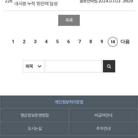
228
홍보전략팀
2024.07.03
3609
내시경 누적 15만례 달성
목록
1
2
3
4
5
6
7
8
9
다음
10
개인정보처리방침
영상정보운영방침
비급여안내
오시는길
주차안내